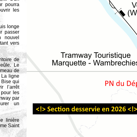
r pourra
uvrir les
.
uis longe
r passer
n nouvel
tant vers
ritoire de
eûle. Le
Hameau de
 La ligne
 Bise qui
 l’arrêt
 pour les
amway par
urer un
e linière
rme Saint