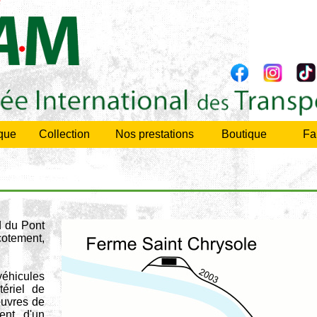
ique
Collection
Nos prestations
Boutique
Fa
d du Pont
cotement,
éhicules
tériel de
œuvres de
ent d'un