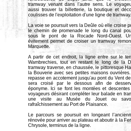
tramway venant dans l'autre sens. Le voyageu
aussi trouver la billetterie, la boutique et déco
coulisses de l'exploitation d'une ligne de tramway
La voie se poursuit vers la Deûle où elle croise p
le chemin de promenade le long du canal pou
sous le pont de la Rocade Nord-Ouest. U
évitement permet de croiser un tramway remon
Marquette.
A partir de cet endroit, la ligne entre sur le ter
Wambrechies, tout en restant le long de la D
tramway traverse, en chaussée, le pittoresque 
la Bouverie avec ses petites maisons ouvrières.
repasse en accotement jusqu'au pont du Vent de
sera croisé par le dessous afin de desservir
éponyme. Ici se font les montées et descentes
voyageurs désirant compléter leur balade en tr
une visite au Musée du Jouet ou savo
rafraîchissement au Port de Plaisance.
Le parcours se poursuit en longeant l’ancienn
rénovée pour arriver au plateau et aboutir à la Fe
Chrysole, terminus de la ligne.