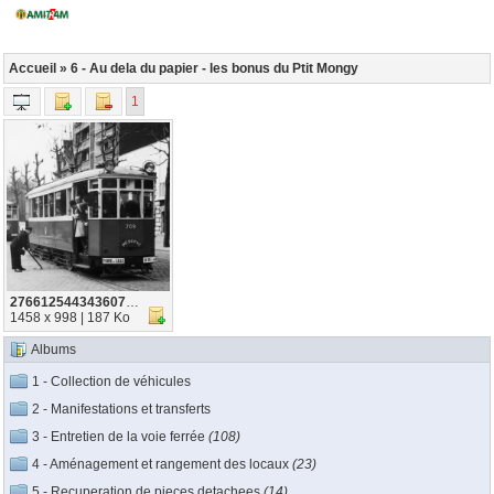
Accueil
» 6 - Au dela du papier - les bonus du Ptit Mongy
1
2766125443436070 1441401585862180864 o
1458 x 998 | 187 Ko
Albums
1 - Collection de véhicules
2 - Manifestations et transferts
3 - Entretien de la voie ferrée
(108)
4 - Aménagement et rangement des locaux
(23)
5 - Recuperation de pieces detachees
(14)