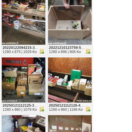
20220122094215-324bc8e2
20221210123759-5f9e1249
1280 x 875 | 1029 Ko
1280 x 896 | 906 Ko
20250121112125-34a2a67f
20250121112126-4e726da4
1280 x 960 | 1079 Ko
1280 x 960 | 1186 Ko