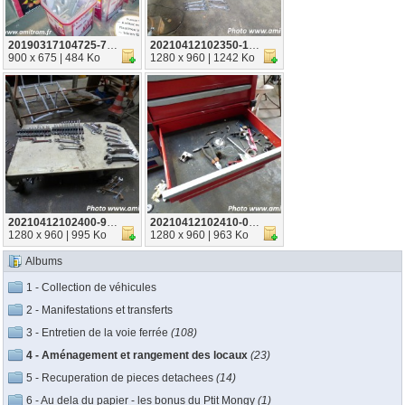
20190317104725-77af412d
20210412102350-1b322fc1
900 x 675 | 484 Ko
1280 x 960 | 1242 Ko
20210412102400-9f67e6be
20210412102410-0d42f0ae
1280 x 960 | 995 Ko
1280 x 960 | 963 Ko
Albums
1 - Collection de véhicules
2 - Manifestations et transferts
3 - Entretien de la voie ferrée
(108)
4 - Aménagement et rangement des locaux
(23)
5 - Recuperation de pieces detachees
(14)
6 - Au dela du papier - les bonus du Ptit Mongy
(1)