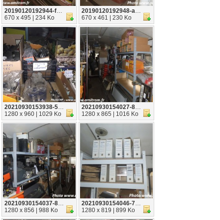
20190120192944-fc68b778
20190120192948-a1b71fd7
670 x 495 | 234 Ko
670 x 461 | 230 Ko
20210930153938-5ea00d67
20210930154027-8282f6eb
1280 x 960 | 1029 Ko
1280 x 865 | 1016 Ko
20210930154037-8aa398ee
20210930154046-7ffc68f5
1280 x 856 | 988 Ko
1280 x 819 | 899 Ko