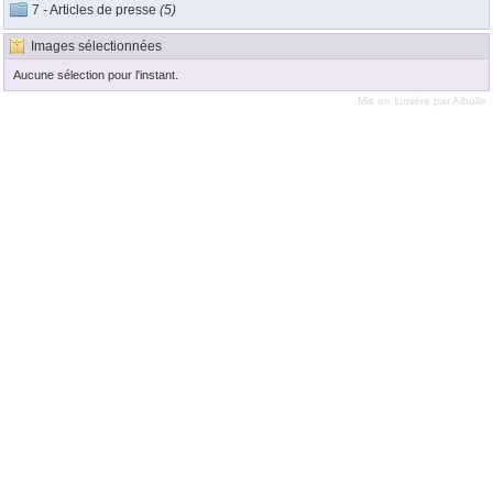
7 - Articles de presse
(5)
Images sélectionnées
Aucune sélection pour l'instant.
Mis en lumière par
Albulle